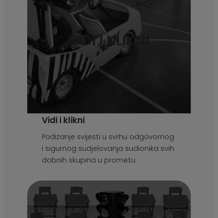
VIDI I KLIKNI
Vidi i klikni
Podizanje svijesti u svrhu odgovornog
i sigurnog sudjelovanja sudionika svih
dobnih skupina u prometu.