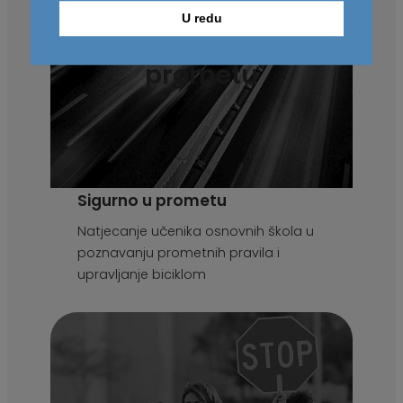
U redu
Sigurno u
prometu
Sigurno u prometu
Natjecanje učenika osnovnih škola u
poznavanju prometnih pravila i
upravljanje biciklom