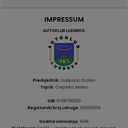
IMPRESSUM
AUTOKLUB LUDBREG
Predsjednik:
Gašparić, Dražen
Tajnik:
Črepinko, Marko
OIB:
67387950311
Registarski broj udruge:
05000356
Godina osnivanja:
1948.